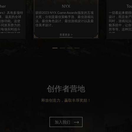
her
NYX
To
vivors》具有多项特
获得2023 NYX Game Awards颁发的五项
一切看起来都很
果、逼真的全球
大奖，分别是最佳策略手游、最佳游戏玩
设计，而且丧尸
缩放功能。这使
法、最佳角色设计、最佳游戏设计以及最
同时，游戏玩法
不同派系势力的
佳美术设计。
貌系统中，让你
察每场实时战斗
所等等。这种沉
策略玩家对于精
自拔。
查看更多 >
创作者营地
释放创造力，赢取丰厚奖励！
加入我们