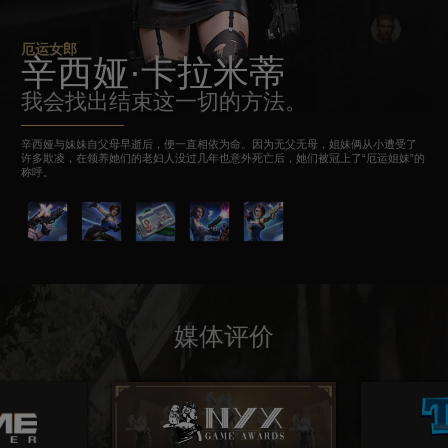
厄运女郎
辛西娅·卡拉米蒂
我会找出结束这一切的方法。
辛西娅与妹妹自父母早逝后，便一直相依为命。因为无父无母，姐妹俩从小遭受了
许多欺凌，在领养她们的老妇人没过几年也意外死亡后，她们被冠上了“厄运姐妹”的
称呼。
媒体评价