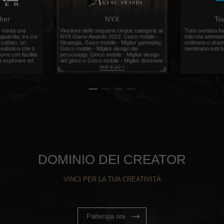
her
NYX
To
 vanta una
Vincitore delle seguenti cinque categorie ai
Tutto sembra fa
nguardia, tra cui
NYX Game Awards 2023: Gioco mobile -
miscela attentam
zafiato, un
Strategia, Gioco mobile - Miglior gameplay,
ordinario e dra
ealistico che ti
Gioco mobile - Miglior design dei
sembrano tutti br
urre con facilità
personaggi, Gioco mobile - Miglior design
da esplorare ed
del gioco e Gioco mobile - Miglior direzione
rtare.
artistica.
>
Vedi di più >
DOMINIO DEI CREATOR
VINCI PER LA TUA CREATIVITÀ
Partecipa ora