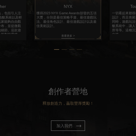
her
NYX
To
色，包括引人注
獲得2023 NYX Game Awards頒發的五項
一切看起來都很
地貌系統以及輕
大獎，分別是最佳策略手遊、最佳遊戲玩
設計，而且喪屍
玩家能夠自由觀
法、最佳角色設計、最佳遊戲設計以及最
同時，遊戲玩法
分布，並從微觀
佳美術設計。
貌系統中，讓人
的細節。這款遊
所等等。這種沉
心策劃的需求。
自拔。
查看更多 >
創作者營地
釋放創造力，贏取豐厚獎勵！
加入我們