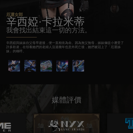
厄運女郎
辛西婭·卡拉米蒂
我會找出結束這一切的方法。
辛西婭與妹妹自父母早逝後，便一直相依為命。因為無父無母，姊妹倆從小遭受了
許多欺凌，在領養她們的老婦人沒過幾年也意外死亡後，她們被冠上了「厄運姊
妹」的稱呼。
媒體評價