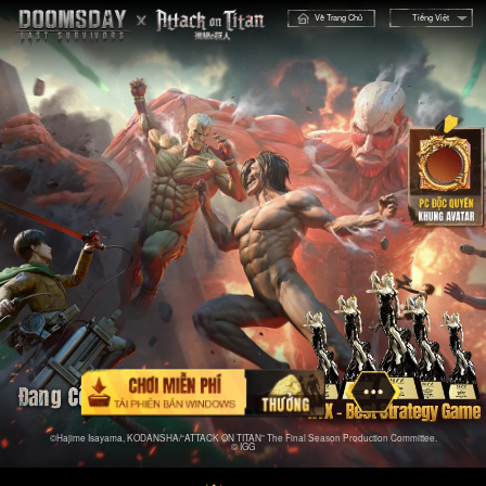
Về Trang Chủ
Tiếng Việt
©Hajime Isayama, KODANSHA/“ATTACK ON TITAN” The Final Season Production Committee.
© IGG